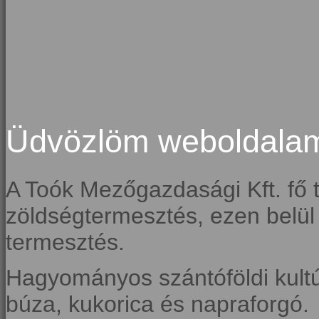
Üdvözlöm weboldala
A Toók Mezőgazdasági Kft. fő 
zöldségtermesztés, ezen belül 
termesztés.
Hagyományos szántóföldi kultú
búza, kukorica és napraforgó.