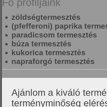
Fő profiljaink
zöldségtermesztés
(pfefferoni) paprika terme
paradicsom termesztés
búza termesztés
kukorica termesztés
napraforgó termesztés
Ajánlom a kiváló term
terményminőség elér