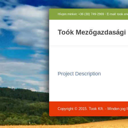
Hívjon minket: +36 (30) 749-2969 - E-mail: took.e
Toók Mezőgazdasági 
Project Description
Copyright © 2015. Took Kft. - Minden jog f