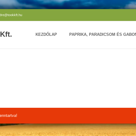
ndre@tookkft.hu
Kft.
KEZDŐLAP
PAPRIKA, PARADICSOM ÉS GAB
enntartva!