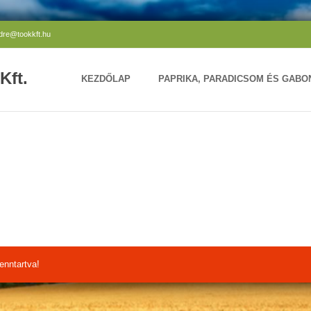
ndre@tookkft.hu
Kft.
KEZDŐLAP
PAPRIKA, PARADICSOM ÉS GAB
enntartva!