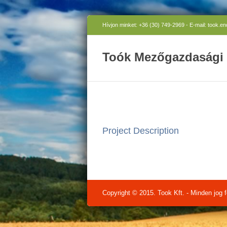
Hívjon minket: +36 (30) 749-2969 - E-mail: took.e
Toók Mezőgazdasági 
Project Description
Copyright © 2015. Took Kft. - Minden jog f