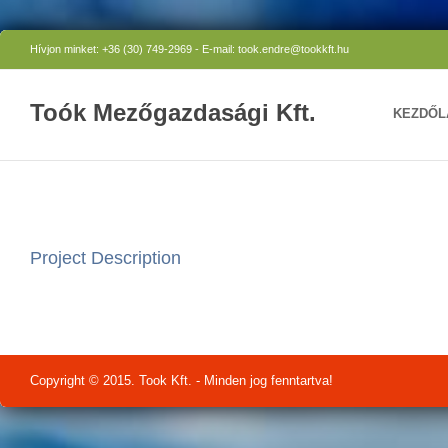
Hívjon minket: +36 (30) 749-2969 - E-mail: took.endre@tookkft.hu
Toók Mezőgazdasági Kft.
KEZDŐL
Project Description
Copyright © 2015. Took Kft. - Minden jog fenntartva!