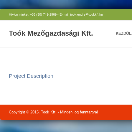
Hívjon minket: +36 (30) 749-2969 - E-mail: took.endre@tookkft.hu
Toók Mezőgazdasági Kft.
KEZDŐL
Project Description
Copyright © 2015. Took Kft. - Minden jog fenntartva!