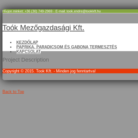
Hívjon minket: +36 (30) 749-2969 - E-mail: took.endre@tookkft.hu
Toók Mezőgazdasági Kft.
KEZDŐLAP
PAPRIKA, PARADICSOM ÉS GABONA TERMESZTÉS
KAPCSOLAT
Project Description
Copyright © 2015. Took Kft. - Minden jog fenntartva!
Back to Top