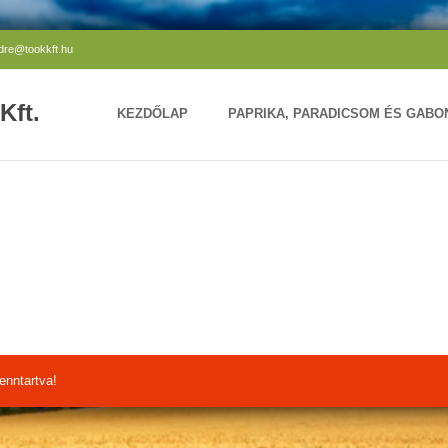
ndre@tookkft.hu
Kft.
KEZDŐLAP
PAPRIKA, PARADICSOM ÉS GAB
enntartva!