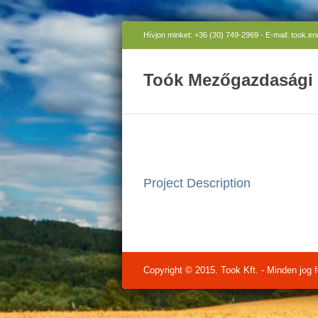
Hívjon minket: +36 (30) 749-2969 - E-mail: took.e
Toók Mezőgazdasági 
Project Description
Copyright © 2015. Took Kft. - Minden jog f