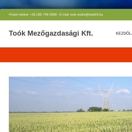
Hívjon minket: +36 (30) 749-2969 - E-mail: took.endre@tookkft.hu
Toók Mezőgazdasági Kft.
KEZDŐL