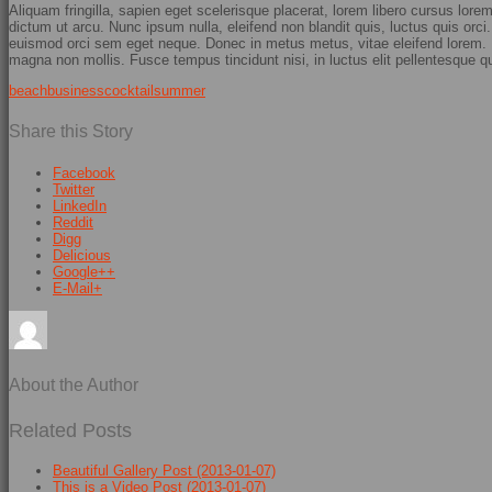
Aliquam fringilla, sapien eget scelerisque placerat, lorem libero cursus lore
dictum ut arcu. Nunc ipsum nulla, eleifend non blandit quis, luctus quis orc
euismod orci sem eget neque. Donec in metus metus, vitae eleifend lorem. Ut
magna non mollis. Fusce tempus tincidunt nisi, in luctus elit pellentesque qu
beach
business
cocktail
summer
Share this Story
Facebook
Twitter
LinkedIn
Reddit
Digg
Delicious
Google++
E-Mail+
About the Author
Related Posts
Beautiful Gallery Post
(2013-01-07)
This is a Video Post
(2013-01-07)