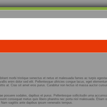
abitant morbi tristique senectus et netus et malesuada fames ac turpis egestas
allis enim dolor sed elit. Pellentesque ultricies congue lacus, eget elementum
sagittis at. Cras sit amet eros purus. Curabitur non lectus id massa auctor cu
tae posuere sodales, dapibus et purus. Pellentesque sollicitudin urna accums
aesent consequat metus quis libero pharetra nec porta nisl malesuada. Etiam orn
. Nam sagittis ante dapibus ipsum venenatis tempus.