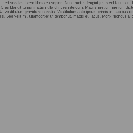
m, sed sodales lorem libero eu sapien. Nunc mattis feugiat justo vel faucibus. N
i. Cras blandit turpis mattis nulla ultrices interdum. Mauris pretium pretium d
 vestibulum gravida venenatis. Vestibulum ante ipsum primis in faucibus orci 
is. Sed velit mi, ullamcorper ut tempor ut, mattis eu lacus. Morbi rhoncus aliq