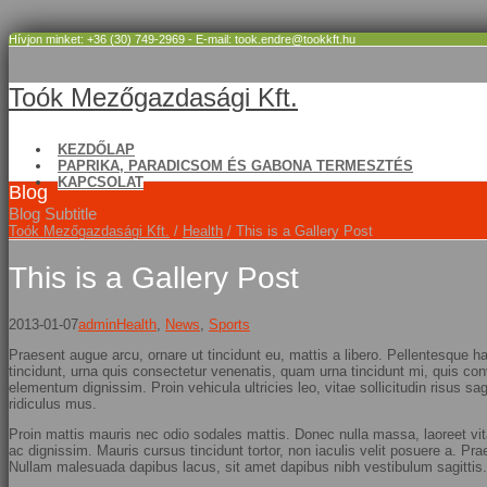
Hívjon minket: +36 (30) 749-2969 - E-mail: took.endre@tookkft.hu
Toók Mezőgazdasági Kft.
KEZDŐLAP
PAPRIKA, PARADICSOM ÉS GABONA TERMESZTÉS
KAPCSOLAT
Blog
Blog Subtitle
Toók Mezőgazdasági Kft.
/
Health
/
This is a Gallery Post
This is a Gallery Post
2013-01-07
admin
Health
,
News
,
Sports
Praesent augue arcu, ornare ut tincidunt eu, mattis a libero. Pellentesque h
tincidunt, urna quis consectetur venenatis, quam urna tincidunt mi, quis conv
elementum dignissim. Proin vehicula ultricies leo, vitae sollicitudin risus 
ridiculus mus.
Proin mattis mauris nec odio sodales mattis. Donec nulla massa, laoreet vi
ac dignissim. Mauris cursus tincidunt tortor, non iaculis velit posuere a. Pr
Nullam malesuada dapibus lacus, sit amet dapibus nibh vestibulum sagittis