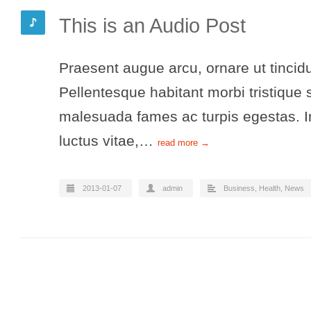
This is an Audio Post
Praesent augue arcu, ornare ut tincidu
Pellentesque habitant morbi tristique 
malesuada fames ac turpis egestas. In
luctus vitae,…
read more →
2013-01-07
admin
Business
,
Health
,
News