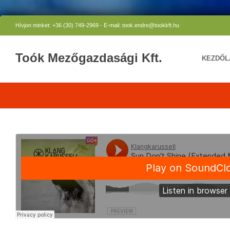
Hívjon minket: +36 (30) 749-2969 - E-mail: took.endre@tookkft.hu
Toók Mezőgazdasági Kft.
KEZDŐL