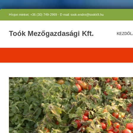
Hívjon minket: +36 (30) 749-2969 - E-mail: took.endre@tookkft.hu
Toók Mezőgazdasági Kft.
KEZDŐL